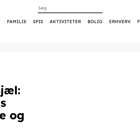
R
FAMILIE
SPIS
AKTIVITETER
BOLIG
ERHVERV
jæl:
s
re og