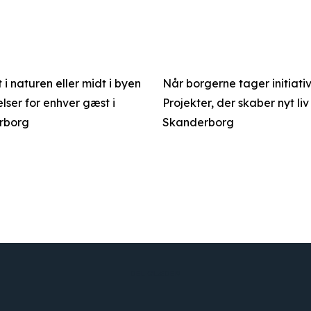
i naturen eller midt i byen
Når borgerne tager initiativ
lser for enhver gæst i
Projekter, der skaber nyt liv 
rborg
Skanderborg
DEL GLÆDEN