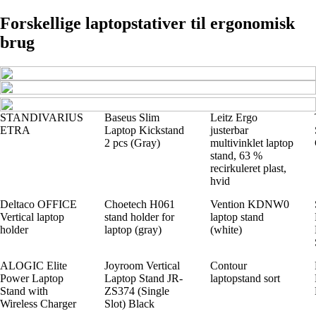
Forskellige laptopstativer til ergonomisk
brug
STANDIVARIUS
Baseus Slim
Leitz Ergo
ETRA
Laptop Kickstand
justerbar
2 pcs (Gray)
multivinklet laptop
stand, 63 %
recirkuleret plast,
hvid
Deltaco OFFICE
Choetech H061
Vention KDNW0
Vertical laptop
stand holder for
laptop stand
holder
laptop (gray)
(white)
ALOGIC Elite
Joyroom Vertical
Contour
Power Laptop
Laptop Stand JR-
laptopstand sort
Stand with
ZS374 (Single
Wireless Charger
Slot) Black