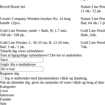
Revell Brush Set
Nature Line Pens
12 stk./ 12 pk.
Creativ Company Wooden brushes No. 14 long
Nature Line Pen
handle 12pcs.
flad, 64 stk./ 1 p
Gold Line Pensler, runde + flade, B: 1-7 mm,
Gold Line Pensl
168 stk./ 168 pk.
flade, 2stk.
Gold Line Pensler, L: 30-33 cm, B: 12-20 mm,
Gold Line Pensle
flad, 3 stk./ 1 pk.
7stk.
Tilmeld dig vores nyhedsbrev
Træt af ligegyldige nyhedsbreve? Det her er anderledes.
Angiv din e-mailadresse
Registrer dig
Jeg er indforstået med hjemmesidens vilkår og databrug.
Når du tilmelder dig, giver du samtykke til vores vilkår og brug af din
Kategorier
Livet
Interesser
Familie
Spis