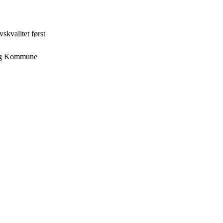
skvalitet først
borg Kommune