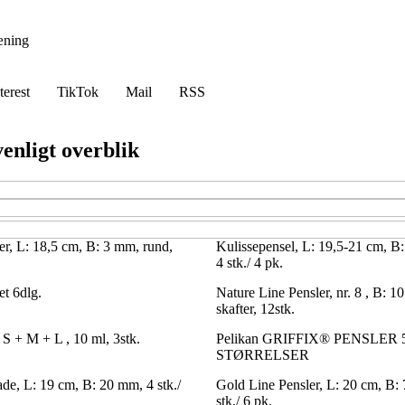
æning
terest
TikTok
Mail
RSS
venligt overblik
er, L: 18,5 cm, B: 3 mm, rund,
Kulissepensel, L: 19,5-21 cm, B:
4 stk./ 4 pk.
et 6dlg.
Nature Line Pensler, nr. 8 , B: 1
skafter, 12stk.
. S + M + L , 10 ml, 3stk.
Pelikan GRIFFIX® PENSLER 
STØRRELSER
ade, L: 19 cm, B: 20 mm, 4 stk./
Gold Line Pensler, L: 20 cm, B:
stk./ 6 pk.