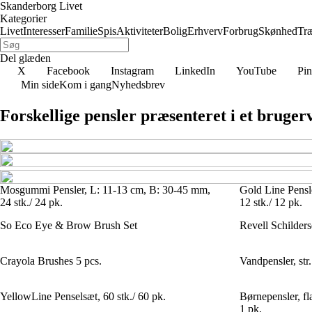
Skanderborg Livet
Kategorier
Livet
Interesser
Familie
Spis
Aktiviteter
Bolig
Erhverv
Forbrug
Skønhed
Tr
Del glæden
X
Facebook
Instagram
LinkedIn
YouTube
Pin
Min side
Kom i gang
Nyhedsbrev
Forskellige pensler præsenteret i et bruger
Mosgummi Pensler, L: 11-13 cm, B: 30-45 mm,
Gold Line Pensl
24 stk./ 24 pk.
12 stk./ 12 pk.
So Eco Eye & Brow Brush Set
Revell Schilders
Crayola Brushes 5 pcs.
Vandpensler, str
YellowLine Penselsæt, 60 stk./ 60 pk.
Børnepensler, fl
1 pk.