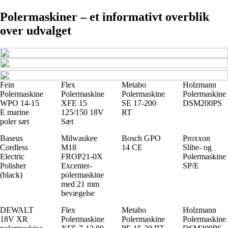
Polermaskiner – et informativt overblik
over udvalget
Fein
Flex
Metabo
Holzmann
Polermaskine
Polermaskine
Polermaskine
Polermaskine
WPO 14-15
XFE 15
SE 17-200
DSM200PS
E marine
125/150 18V
RT
poler sæt
Sæt
Baseus
Milwaukee
Bosch GPO
Proxxon
Cordless
M18
14 CE
Slibe- og
Electric
FROP21-0X
Polermaskine
Polisher
Excenter-
SP/E
(black)
polermaskine
med 21 mm
bevægelse
DEWALT
Flex
Metabo
Holzmann
18V XR
Polermaskine
Polermaskine
Polermaskine