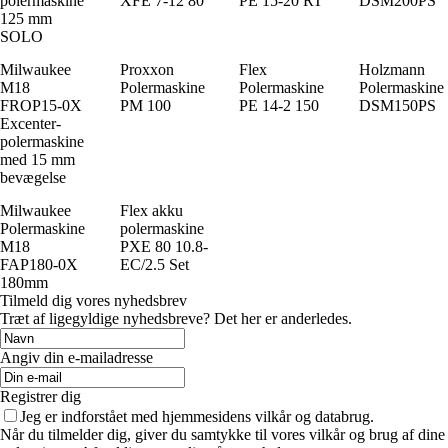
polermaskine
XFE 7-12 80
PE 15-20 RT
DSM200PS
125 mm
SOLO
Milwaukee
Proxxon
Flex
Holzmann
M18
Polermaskine
Polermaskine
Polermaskine
FROP15-0X
PM 100
PE 14-2 150
DSM150PS
Excenter-
polermaskine
med 15 mm
bevægelse
Milwaukee
Flex akku
Polermaskine
polermaskine
M18
PXE 80 10.8-
FAP180-0X
EC/2.5 Set
180mm
Tilmeld dig vores nyhedsbrev
Træt af ligegyldige nyhedsbreve? Det her er anderledes.
Angiv din e-mailadresse
Registrer dig
Jeg er indforstået med hjemmesidens vilkår og databrug.
Når du tilmelder dig, giver du samtykke til vores vilkår og brug af dine